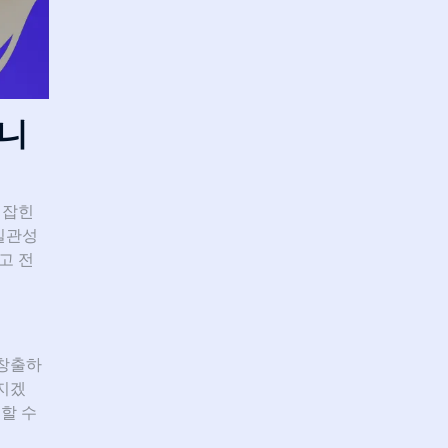
입니
 잡힌
일관성
고 전
 창출하
해지겠
할 수