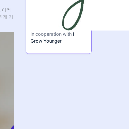
 이러
되게 기
In cooperation with
I
Grow Younger