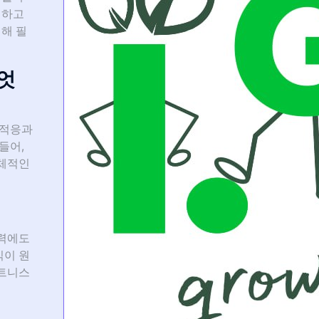
지하고
해 필
엇
 적응과
들어,
전체적인
노력에도
식이 원
피트니스