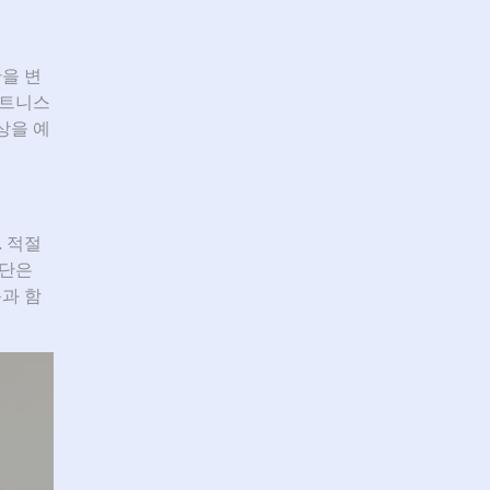
을 변
피트니스
상을 예
 적절
식단은
과 함