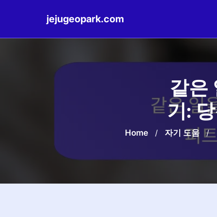
jejugeopark.com
Skip
to
content
같은 
기: 
Home
/
자기 도움
/