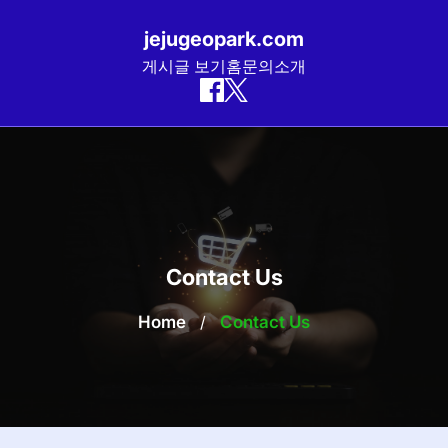
jejugeopark.com
게시글 보기
홈
문의
소개
Skip
to
content
Contact Us
Home
/
Contact Us