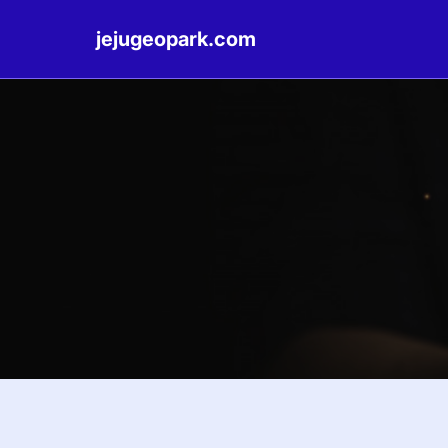
jejugeopark.com
Skip
to
content