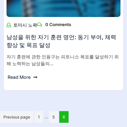
0 Comments
토마시 노왁
남성을 위한 자기 훈련 명언: 동기 부여, 체력
향상 및 목표 달성
자기 훈련에 관한 인용구는 피트니스 목표를 달성하기 위
해 노력하는 남성들의…
Read More
Posts
…
Previous page
1
5
6
pagination