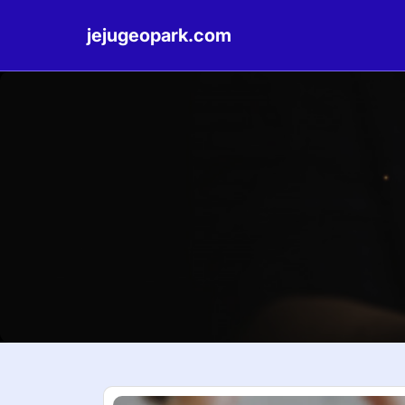
jejugeopark.com
Skip
to
content