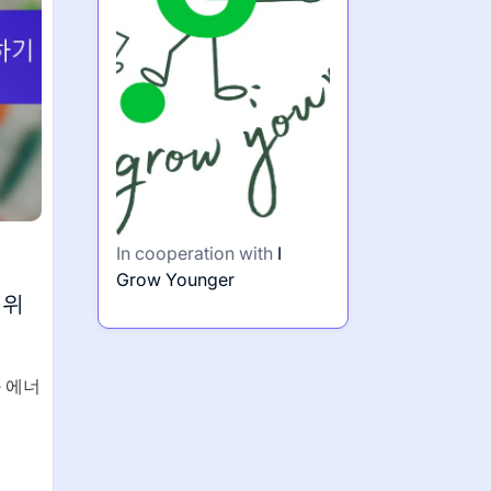
In cooperation with
I
Grow Younger
 위
 에너