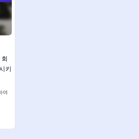
 회
화시키
하여