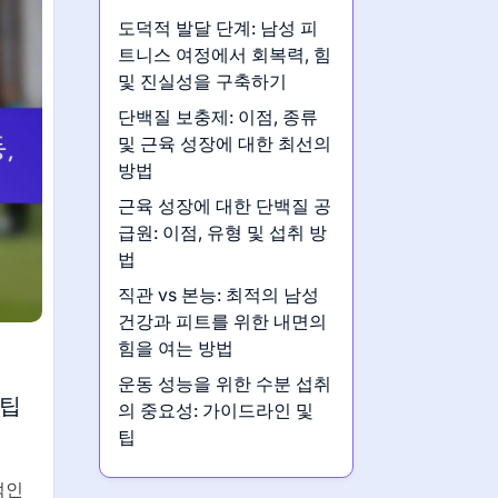
도덕적 발달 단계: 남성 피
트니스 여정에서 회복력, 힘
및 진실성을 구축하기
단백질 보충제: 이점, 종류
및 근육 성장에 대한 최선의
방법
근육 성장에 대한 단백질 공
급원: 이점, 유형 및 섭취 방
법
직관 vs 본능: 최적의 남성
건강과 피트를 위한 내면의
힘을 여는 방법
운동 성능을 위한 수분 섭취
 팁
의 중요성: 가이드라인 및
팁
적인