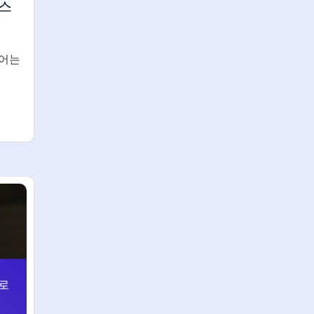
스
디어는