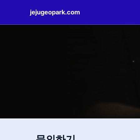
jejugeopark.com
Skip
to
content
문의하기