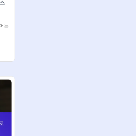
스
디어는