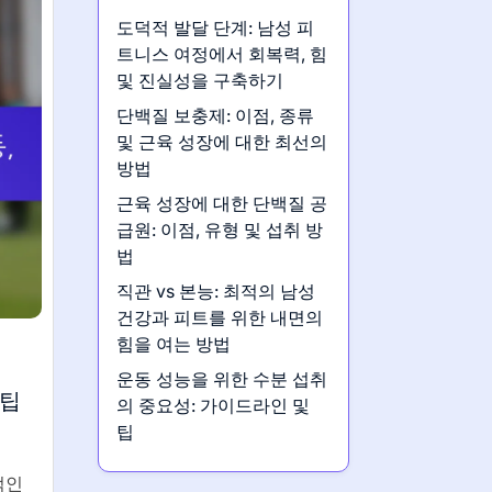
도덕적 발달 단계: 남성 피
트니스 여정에서 회복력, 힘
및 진실성을 구축하기
단백질 보충제: 이점, 종류
및 근육 성장에 대한 최선의
방법
근육 성장에 대한 단백질 공
급원: 이점, 유형 및 섭취 방
법
직관 vs 본능: 최적의 남성
건강과 피트를 위한 내면의
힘을 여는 방법
운동 성능을 위한 수분 섭취
 팁
의 중요성: 가이드라인 및
팁
적인