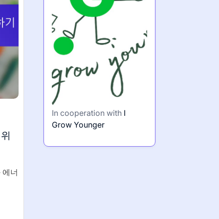
In cooperation with
I
Grow Younger
 위
 에너