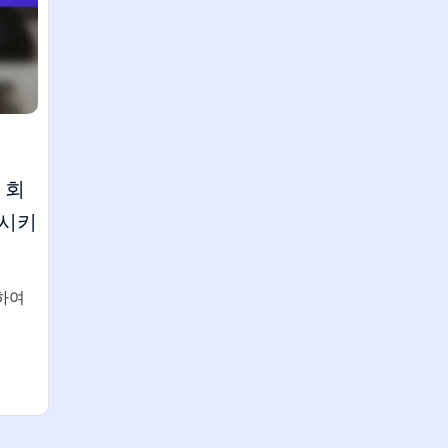
 회
화시키
하여