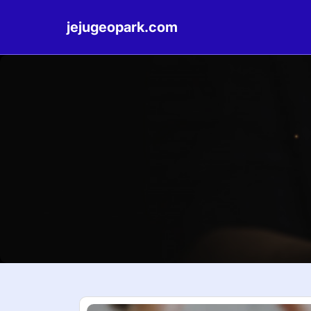
jejugeopark.com
Skip
to
content